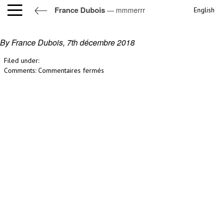
France Dubois
— mmmerrr
English
mmmerrr
By France Dubois,
7th décembre 2018
Filed under:
sur
Comments:
Commentaires fermés
mmmerrr