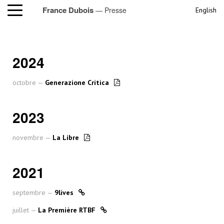
France Dubois
— Presse
English
2024
octobre —
Generazione Critica
2023
novembre —
La Libre
2021
septembre —
9lives
juillet —
La Première RTBF