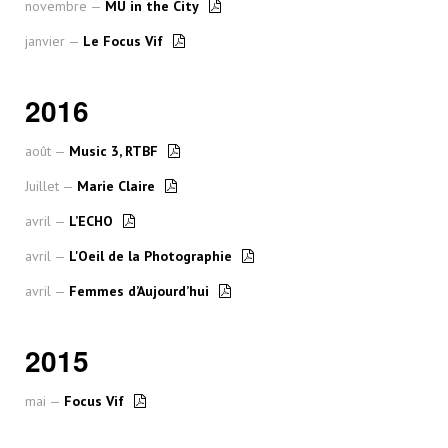
novembre —
MU in the City
janvier —
Le Focus Vif
2016
août —
Music 3, RTBF
Juillet —
Marie Claire
avril —
L’ECHO
avril —
L'Oeil de la Photographie
avril —
Femmes d’Aujourd’hui
2015
mai —
Focus Vif