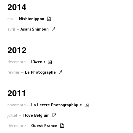
2014
mai —
Nishionippon
avril —
Asahi Shimbun
2012
decembre —
L'Avenir
février —
Le Photographe
2011
novembre —
La Lettre Photographique
juillet —
I love Belgium
décembre —
Ouest France