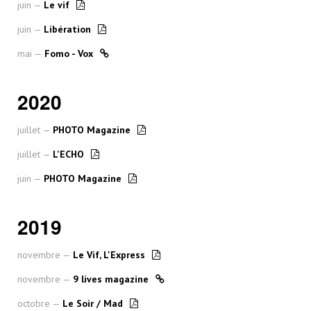
juin —
Le vif
juin —
Libération
mai —
Fomo - Vox
2020
juillet —
PHOTO Magazine
juillet —
L'ECHO
juin —
PHOTO Magazine
2019
novembre —
Le Vif, L'Express
novembre —
9 lives magazine
octobre —
Le Soir / Mad