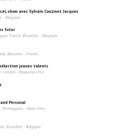
rcel, show avec Sylvain Couzinet Jacques
s - Belgique
ps futur
ques Franck, Bruxelles - Belgique
al, Beauvais - France
 sélection jeunes talents
e, London - Royaume-Unis
y
 and Personal
 Minneapolis - Etats-Unis
e, Bruxelles - Belgique