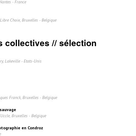
Nantes - France
Libre Choix, Bruxelles - Belgique
 collectives // sélection
y, Lakeville - Etats-Unis
ques Franck, Bruxelles - Belgique
sauvage
Uccle, Bruxelles - Belgique
hotographie en Condroz
e