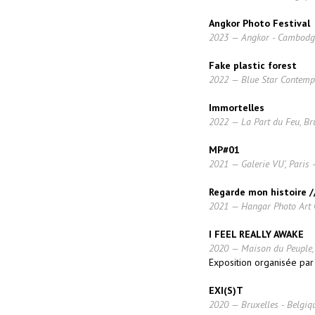
Angkor Photo Festival
2023 — Angkor - Cambodg
Fake plastic forest
2022 — Blue Star Contemp
Immortelles
2022 — La Part du Feu, Bru
MP#01
2021 — Galerie VU', Paris 
Regarde mon histoire //
2021 — Hangar Photo Art C
I FEEL REALLY AWAKE
2020 — Maison du Peuple, 
Exposition organisée par 
EXI(S)T
2020 — Bruxelles - Belgiq