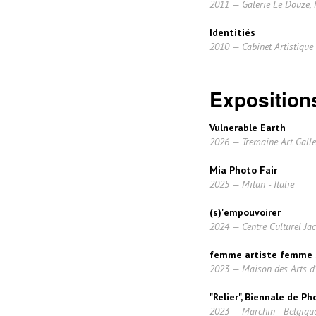
2011 — Galerie Le Douze, 
Identitiés
2010 — Cabinet Artistique 
Expositions
Vulnerable Earth
2026 — Tremaine Art Galler
Mia Photo Fair
2025 — Milan - Italie
(s)'empouvoirer
2024 — Centre Culturel Jac
femme artiste femme 
2023 — Maison des Arts d'
"Relier", Biennale de P
2023 — Marchin - Belgiqu