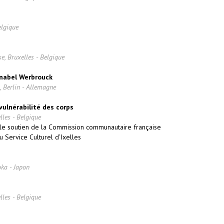
elgique
e, Bruxelles - Belgique
nnabel Werbrouck
, Berlin - Allemagne
 vulnérabilité des corps
lles - Belgique
 le soutien de la Commission communautaire française
 Service Culturel d’Ixelles
ka - Japon
lles - Belgique