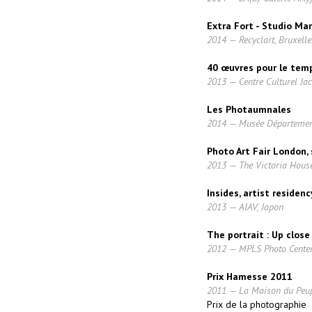
Extra Fort - Studio Ma
2014 — Recyclart, Bruxelle
40 œuvres pour le tem
2013 — Centre Culturel Jac
Les Photaumnales
2014 — Musée Département
Photo Art Fair London,
2013 — The Victoria Hous
Insides, artist residenc
2013 — AIAV, Japon
The portrait : Up close
2012 — MPLS Photo Center,
Prix Hamesse 2011
2011 — La Maison du Peupl
Prix de la photographie