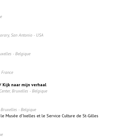
e
orary, San Antonio - USA
xelles - Belgique
- France
 Kijk naar mijn verhaal
enter, Bruxelles - Belgique
Bruxelles - Belgique
le Musée d'Ixelles et le Service Culture de St-Gilles
ue