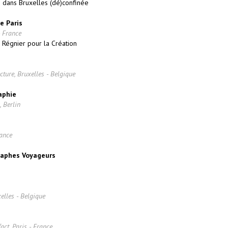
 dans Bruxelles (dé)confinée
e Paris
- France
 Régnier pour la Création
ture, Bruxelles - Belgique
aphie
, Berlin
ance
raphes Voyageurs
elles - Belgique
act, Paris - France