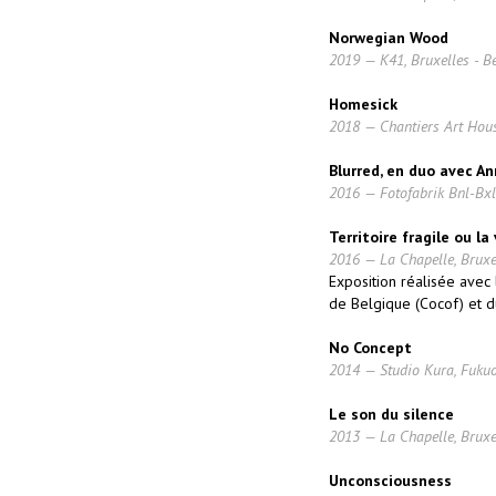
Norwegian Wood
2019 — K41, Bruxelles - B
Homesick
2018 — Chantiers Art Hous
Blurred, en duo avec A
2016 — Fotofabrik Bnl-Bxl
Territoire fragile ou la
2016 — La Chapelle, Bruxe
Exposition réalisée avec
de Belgique (Cocof) et du
No Concept
2014 — Studio Kura, Fukuo
Le son du silence
2013 — La Chapelle, Bruxe
Unconsciousness