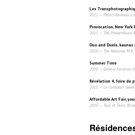
Les Transphotographi
2011 — Palais Rameau, Lil
Provocation, New York 
2011 — The PowerHouse Ar
Duo and Duels, kaunas 
2010 — The National M.K. 
Summer Time
2010 — Galerie Caroline Va
Révélation 4, foire de
2010 — Le Comptoir Généra
Affordable Art Fair, yo
2010 — Tour et Taxis, Brux
Résidences