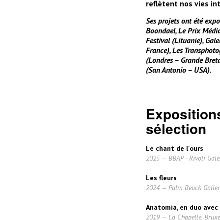
reflètent nos vies in
Ses projets ont été exp
Boondael, Le Prix Média
Festival (Lituanie), Gal
France), Les Transphoto
(Londres – Grande Breta
(San Antonio – USA).
Expositions
sélection
Le chant de l'ours
2025 — BBAP - Rivoli Galer
Les fleurs
2024 — Palm Beach Gallery
Anatomia, en duo avec
2019 — La Chapelle, Bruxe