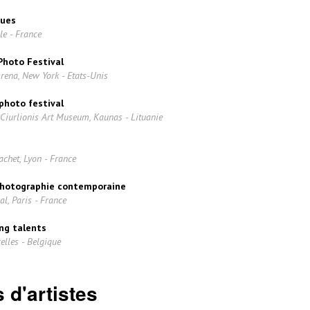
ques
le - France
Photo Festival
ena, New York - Etats-Unis
photo festival
Ciurlionis Art Museum, Kaunas - Lituanie
chet, Lyon - France
 photographie contemporaine
l, Paris - France
ung talents
elles - Belgique
 d'artistes