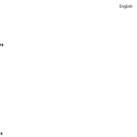
English
es
es