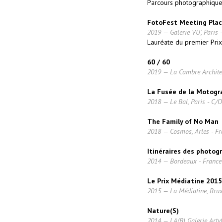
Parcours photographique
FotoFest Meeting Plac
2019 — Galerie VU', Paris 
Lauréate du premier Prix
60 / 60
2019 — La Cambre Architec
La Fusée de la Motogr
2018 — Le Bal, Paris - C/O
The Family of No Man
2018 — Cosmos, Arles - Fr
Itinéraires des photog
2014 — Bordeaux - France
Le Prix Médiatine 2015
2015 — La Médiatine, Brux
Nature(S)
2014 — LA(B) Galerie Artyf