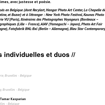
times, avec justesse et poésie.
osés en Belgique (dont Recylart, Hangar Photo Art Center, La Chapelle d
tine, et Bozar) et à l’étranger : New York Photo Festival, Kaunas Photo
erie VU'(Paris), Itinéraires des Photographes Voyageurs (Bordeaux –
graphiques (Lille – France), AIAV (Yamaguchi – Japon), Photo Art Fair
gne), Fotofabrik BNL-Bxl (Berlin – Allemagne), Bleu Star Contemporar
 individuelles et duos //
ie, Bruxelles - Belgique
, Bruxelles - Belgique
 Tamar Kasparian
lles - Belgique