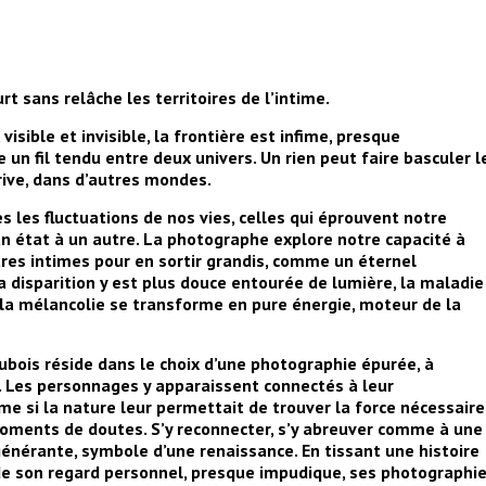
t sans relâche les territoires de l’intime.
 visible et invisible, la frontière est infime, presque
un fil tendu entre deux univers. Un rien peut faire basculer l
 rive, dans d’autres mondes.
 les fluctuations de nos vies, celles qui éprouvent notre
un état à un autre. La photographe explore notre capacité à
res intimes pour en sortir grandis, comme un éternel
isparition y est plus douce entourée de lumière, la maladie
 la mélancolie se transforme en pure énergie, moteur de la
ubois réside dans le choix d’une photographie épurée, à
. Les personnages y apparaissent connectés à leur
 si la nature leur permettait de trouver la force nécessaire
oments de doutes. S’y reconnecter, s’y abreuver comme à une
égénérante, symbole d’une renaissance. En tissant une histoire
 de son regard personnel, presque impudique, ses photographi