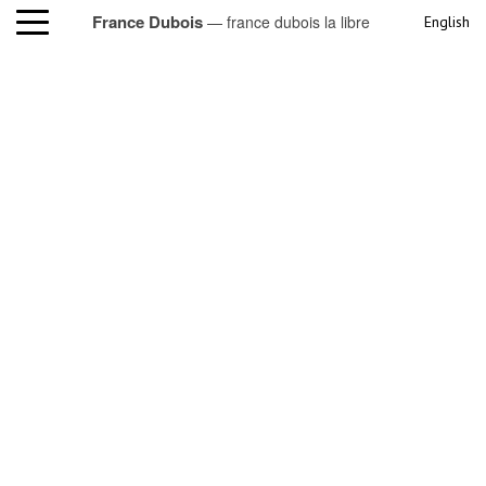
France Dubois
— france dubois la libre
English
france dubois la libre