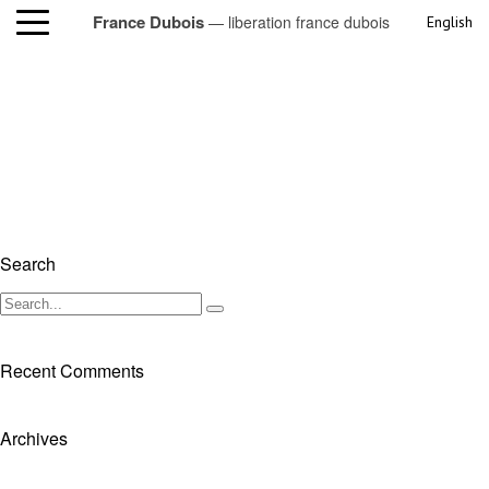
France Dubois
— liberation france dubois
English
liberation france dubois
Search
Recent Comments
Archives