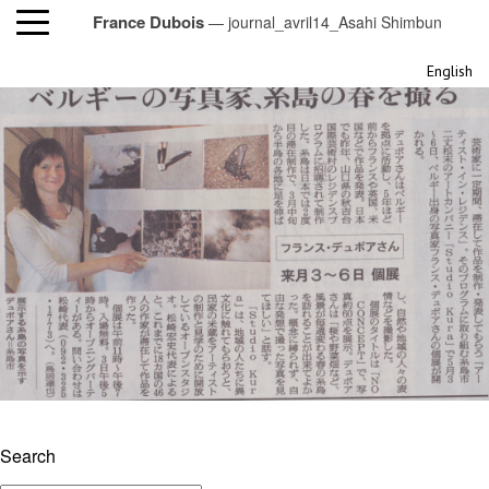
France Dubois
— journal_avril14_Asahi Shimbun
journal_avril14_Asahi Shimbun
English
Search