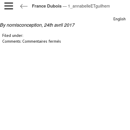
France Dubois
— 1_annabelleETguilhem
1_annabelleETguilhem
English
By nomisconception,
24th avril 2017
Filed under:
sur
Comments:
Commentaires fermés
1_annabelleETguilhem