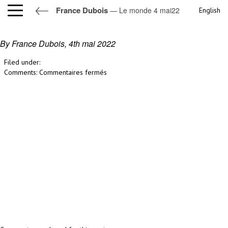
France Dubois
— Le monde 4 mai22
English
Le monde 4 mai22
By France Dubois,
4th mai 2022
Filed under:
sur
Comments:
Commentaires fermés
Le
monde
4
mai22