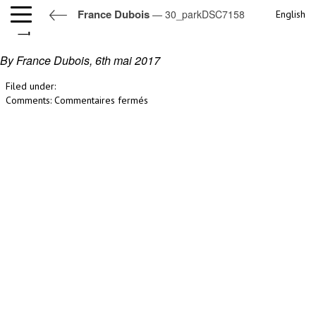
France Dubois
— 30_parkDSC7158
English
30_parkDSC7158
By France Dubois,
6th mai 2017
Filed under:
sur
Comments:
Commentaires fermés
30_parkDSC7158