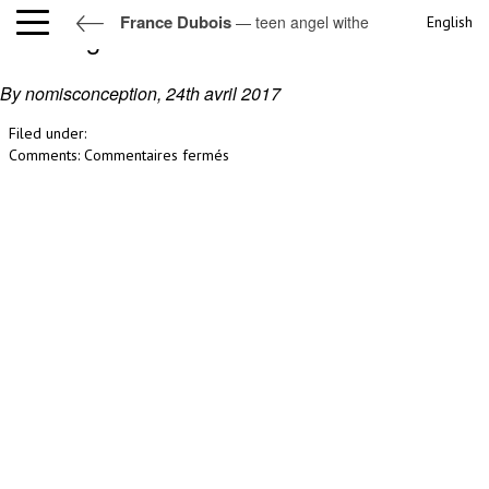
France Dubois
— teen angel withe
English
teen angel withe
By nomisconception,
24th avril 2017
Filed under:
sur
Comments:
Commentaires fermés
teen
angel
withe