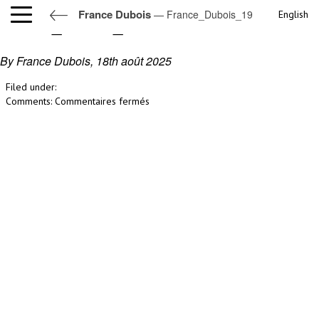
France Dubois
— France_Dubois_19
English
France_Dubois_19
By France Dubois,
18th août 2025
Filed under:
sur
Comments:
Commentaires fermés
France_Dubois_19