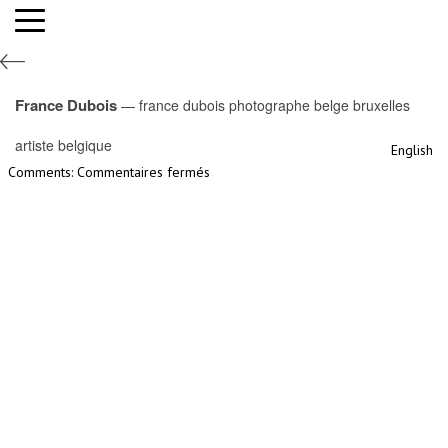
france dubois photographe belge bruxelles
artiste belgique
France Dubois
— france dubois photographe belge bruxelles
By France Dubois,
31st mai 2021
artiste belgique
English
Filed under:
sur
Comments:
Commentaires fermés
france
dubois
photographe
belge
bruxelles
artiste
belgique