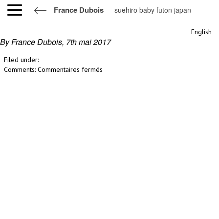
France Dubois
— suehiro baby futon japan
suehiro baby futon japan
English
By France Dubois,
7th mai 2017
Filed under:
sur
Comments:
Commentaires fermés
suehiro
baby
futon
japan