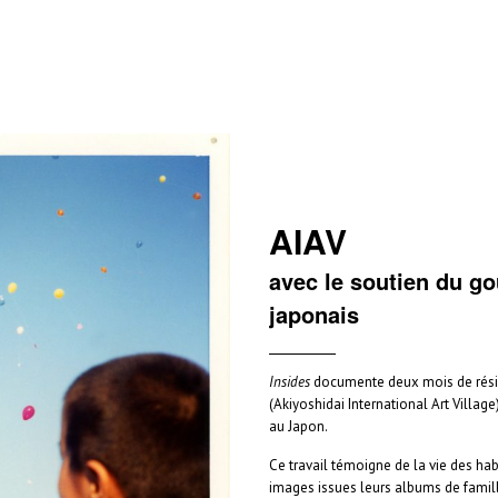
AIAV
avec le soutien du g
japonais
Insides
documente deux mois de résid
(Akiyoshidai International Art Villag
au Japon.
Ce travail témoigne de la vie des hab
images issues leurs albums de famil