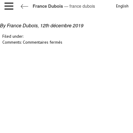
France Dubois
— france dubois
English
france dubois
By France Dubois,
12th décembre 2019
Filed under:
sur
Comments:
Commentaires fermés
france
dubois