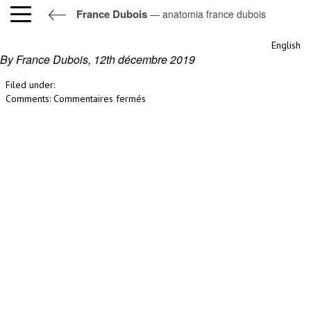
France Dubois
— anatomia france dubois
anatomia france dubois
English
By France Dubois,
12th décembre 2019
Filed under:
sur
Comments:
Commentaires fermés
anatomia
france
dubois