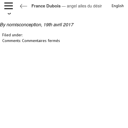
France Dubois
— angel ailes du désir
English
angel ailes du désir
By nomisconception,
19th avril 2017
Filed under:
sur
Comments:
Commentaires fermés
angel
ailes
du
désir